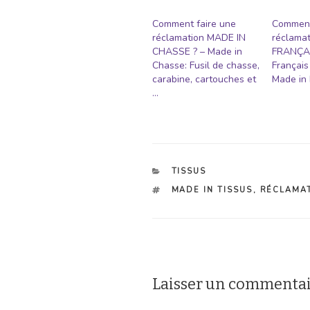
Comment faire une
Comment
réclamation MADE IN
réclamat
CHASSE ? – Made in
FRANÇAIS
Chasse: Fusil de chasse,
Français
carabine, cartouches et
Made in
…
CATÉGORIES
TISSUS
ÉTIQUETTES
MADE IN TISSUS
,
RÉCLAMA
Laisser un commenta