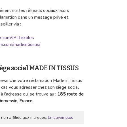
sent sur les réseaux sociaux, alors
clamation dans un message privé et
iller via :
k.com/JPLTextiles
am.com/madeintissus/
siège social MADE IN TISSUS
revanche votre réclamation Made in Tissus
e cas vous adresser chez son siège social.
 à l’adresse qui se trouve au :
185 route de
Domessin, France
.
 non affiliée aux marques.
En savoir plus