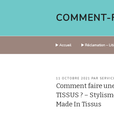
Aller
au
COMMENT-F
contenu
principal
▶️ Accueil
▶️ Réclamation – Li
PUBLIÉ
11 OCTOBRE 2021
PAR
SERVIC
LE
Comment faire un
TISSUS ? – Stylism
Made In Tissus