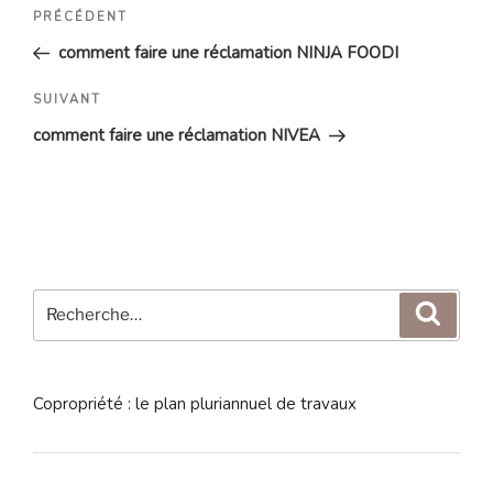
Navigation
Article
PRÉCÉDENT
de
précédent
comment faire une réclamation NINJA FOODI
l’article
Article
SUIVANT
suivant
comment faire une réclamation NIVEA
Recherche
Reche
pour
:
Copropriété : le plan pluriannuel de travaux