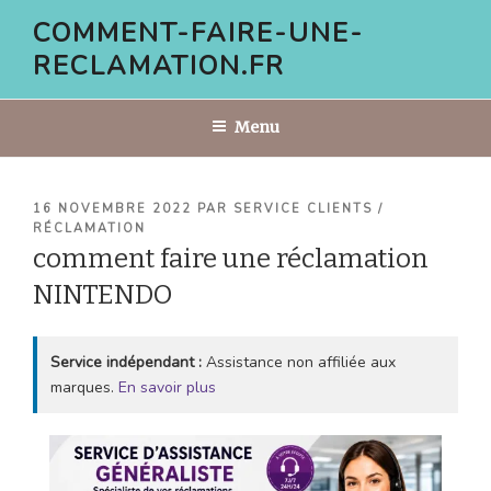
Aller
COMMENT-FAIRE-UNE-
au
RECLAMATION.FR
contenu
principal
Menu
PUBLIÉ
16 NOVEMBRE 2022
PAR
SERVICE CLIENTS /
LE
RÉCLAMATION
comment faire une réclamation
NINTENDO
Service indépendant :
Assistance non affiliée aux
marques.
En savoir plus