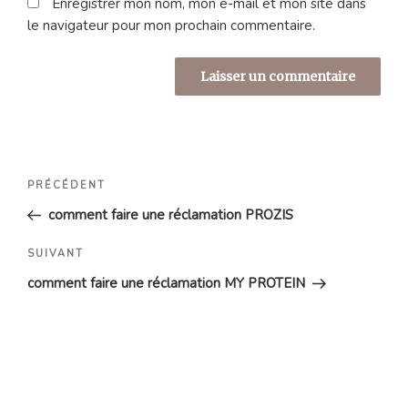
Enregistrer mon nom, mon e-mail et mon site dans
le navigateur pour mon prochain commentaire.
Navigation
Article
PRÉCÉDENT
de
précédent
comment faire une réclamation PROZIS
l’article
Article
SUIVANT
suivant
comment faire une réclamation MY PROTEIN