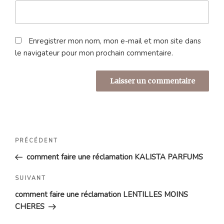
Enregistrer mon nom, mon e-mail et mon site dans
le navigateur pour mon prochain commentaire.
Navigation
Article
PRÉCÉDENT
de
précédent
comment faire une réclamation KALISTA PARFUMS
l’article
Article
SUIVANT
suivant
comment faire une réclamation LENTILLES MOINS
CHERES