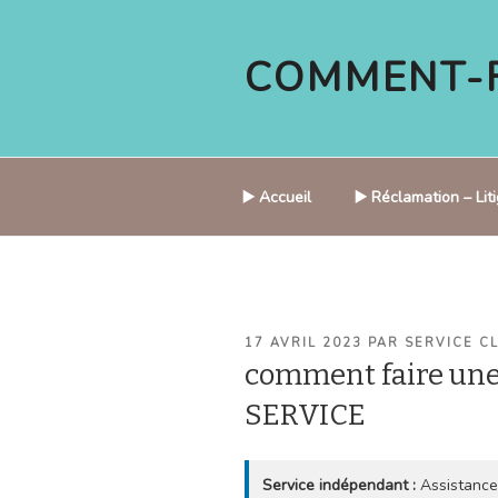
Aller
au
COMMENT-F
contenu
principal
▶️ Accueil
▶️ Réclamation – Li
PUBLIÉ
17 AVRIL 2023
PAR
SERVICE C
LE
comment faire un
SERVICE
Service indépendant :
Assistance