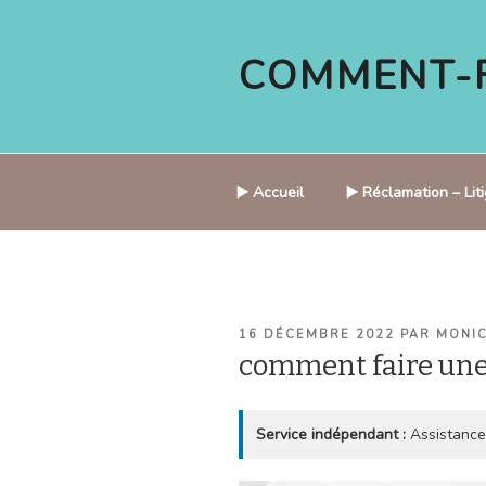
Aller
au
COMMENT-F
contenu
principal
▶️ Accueil
▶️ Réclamation – Li
PUBLIÉ
16 DÉCEMBRE 2022
PAR
MONI
LE
comment faire un
Service indépendant :
Assistance