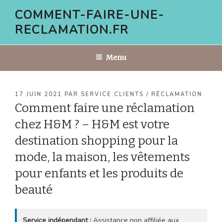
Aller
COMMENT-FAIRE-UNE-
au
RECLAMATION.FR
contenu
principal
Menu
PUBLIÉ
17 JUIN 2021
PAR
SERVICE CLIENTS / RÉCLAMATION
LE
Comment faire une réclamation
chez H&M ? – H&M est votre
destination shopping pour la
mode, la maison, les vêtements
pour enfants et les produits de
beauté
Service indépendant :
Assistance non affiliée aux