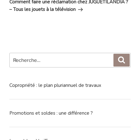
Comment faire une réclamation chez JUGUETILANDIA ?
– Tous les jouets à la télévision
Recherche
Reche
pour
:
Copropriété : le plan pluriannuel de travaux
Promotions et soldes : une différence ?