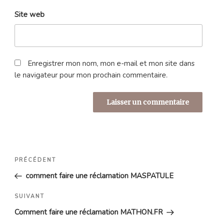
Site web
Enregistrer mon nom, mon e-mail et mon site dans
le navigateur pour mon prochain commentaire.
Navigation
Article
PRÉCÉDENT
de
précédent
comment faire une réclamation MASPATULE
l’article
Article
SUIVANT
suivant
Comment faire une réclamation MATHON.FR