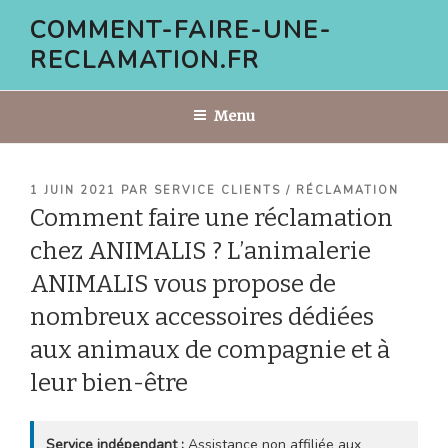
Aller
COMMENT-FAIRE-UNE-
au
RECLAMATION.FR
contenu
principal
Menu
PUBLIÉ
1 JUIN 2021
PAR
SERVICE CLIENTS / RÉCLAMATION
LE
Comment faire une réclamation
chez ANIMALIS ? L’animalerie
ANIMALIS vous propose de
nombreux accessoires dédiées
aux animaux de compagnie et à
leur bien-être
Service indépendant :
Assistance non affiliée aux