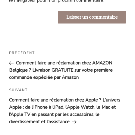
le navigateur pour mon prochain commentaire.
Navigation
Article
PRÉCÉDENT
de
précédent
Comment faire une réclamation chez AMAZON
l’article
Belgique ? Livraison GRATUITE sur votre première
commande expédiée par Amazon
Article
SUIVANT
suivant
Comment faire une réclamation chez Apple ? L’univers
Apple : de l’iPhone à l’iPad, l’Apple Watch, le Mac et
l’Apple TV en passant par les accessoires, le
divertissement et l’assistance