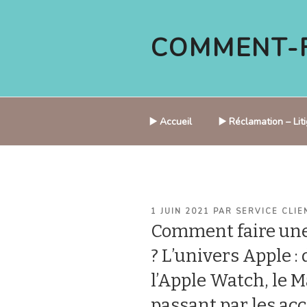
Aller
au
COMMENT-F
contenu
principal
▶️ Accueil
▶️ Réclamation – Li
PUBLIÉ
1 JUIN 2021
PAR
SERVICE CLIE
LE
Comment faire une
? L’univers Apple : d
l’Apple Watch, le M
passant par les acc