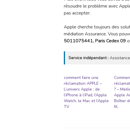
résoudre le problème avec Appleà
pas accepter.
Apple cherche toujours des soluti
médiation Assurance. Vous pouvez
5011075441, Paris Cedex 09
ou
Service indépendant :
Assistance
comment faire une
Comment
réclamation APPLE –
réclama
L’univers Apple : de
? – Meil
l’iPhone à l’iPad, l’Apple
Apple Ai
Watch, le Mac et l’Apple
Boîtier 
TV
fil.