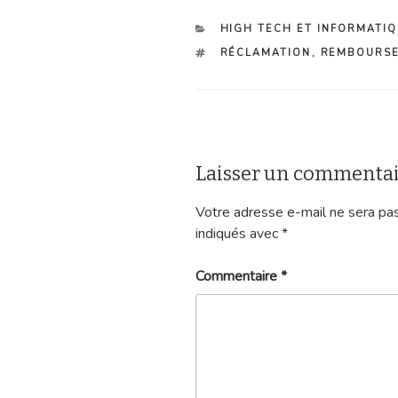
CATÉGORIES
HIGH TECH ET INFORMATI
ÉTIQUETTES
RÉCLAMATION
,
REMBOURS
Laisser un commenta
Votre adresse e-mail ne sera pas
indiqués avec
*
Commentaire
*