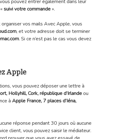
s, vous pouvez entrer également dans leur
 «
suivi votre commande
».
t organiser vos mails Avec Apple, vous
oud.com
, et votre adresse doit se terminer
mac.com
. Si ce n’est pas le cas vous devez
ez Apple
tions, vous pouvez déposer une lettre à
, Hollyhill, Cork, république d’Irlande
ou
ance à
Apple France, 7 places d’Iéna,
aucune réponse pendant 30 jours où aucune
ice client, vous pouvez saisir le médiateur.
bord prouver que vous avez essayé de