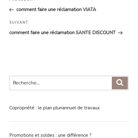
Article
de
précédent
comment faire une réclamation VIATA
l’article
Article
SUIVANT
suivant
comment faire une réclamation SANTE DISCOUNT
Recherche
Reche
pour
:
Copropriété : le plan pluriannuel de travaux
Promotions et soldes : une différence ?