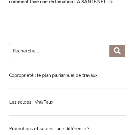
suivant
comment faire une réclamation LA SANTE.NET
Recherche
Reche
pour
:
Copropriété : le plan pluriannuel de travaux
Les soldes : Vrai/Faux
Promotions et soldes : une différence ?