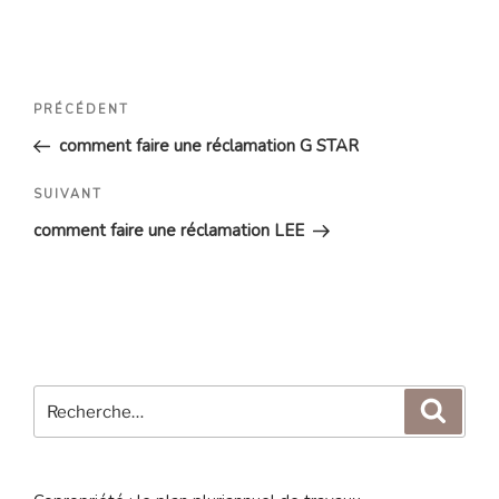
Navigation
Article
PRÉCÉDENT
de
précédent
comment faire une réclamation G STAR
l’article
Article
SUIVANT
suivant
comment faire une réclamation LEE
Recherche
Reche
pour
: