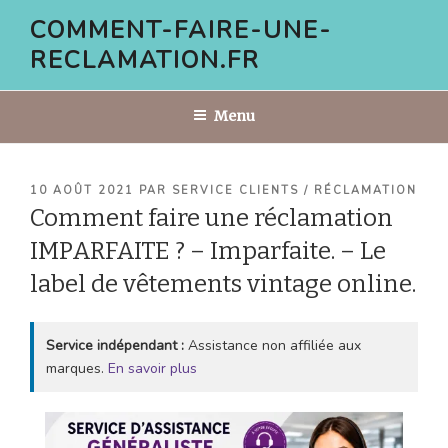
Aller
COMMENT-FAIRE-UNE-
au
RECLAMATION.FR
contenu
principal
Menu
PUBLIÉ
10 AOÛT 2021
PAR
SERVICE CLIENTS / RÉCLAMATION
LE
Comment faire une réclamation
IMPARFAITE ? – Imparfaite. – Le
label de vêtements vintage online.
Service indépendant :
Assistance non affiliée aux
marques.
En savoir plus