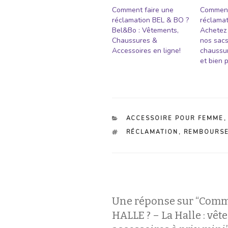
Comment faire une
Comment
réclamation BEL & BO ?
réclamat
Bel&Bo : Vêtements,
Achetez
Chaussures &
nos sacs
Accessoires en ligne!
chaussur
et bien 
CATÉGORIES
ACCESSOIRE POUR FEMME
ÉTIQUETTES
RÉCLAMATION
,
REMBOURS
Une réponse sur “Comm
HALLE ? – La Halle : vê