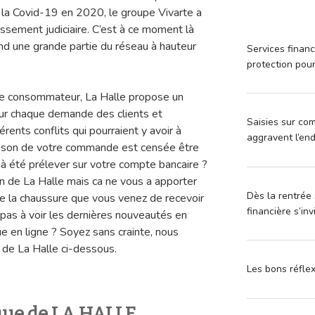
 à la Covid-19 en 2020, le groupe Vivarte a
ssement judiciaire. C’est à ce moment là
d une grande partie du réseau à hauteur
Services financ
protection pou
e consommateur, La Halle propose un
our chaque demande des clients et
Saisies sur com
rents conflits qui pourraient y avoir à
aggravent l’en
raison de votre commande est censée être
n à été prélever sur votre compte bancaire ?
n de La Halle mais ca ne vous a apporter
Dès la rentrée 
e la chaussure que vous venez de recevoir
financière s’in
 pas à voir les dernières nouveautés en
e en ligne ? Soyez sans crainte, nous
 de La Halle ci-dessous.
Les bons réfle
que de LA HALLE