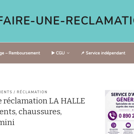
AIRE-UNE-RECLAMATI
tige – Remboursement
▶️ CGU
📌 Service indépendant
IENTS / RÉCLAMATION
e réclamation LA HALLE
ments, chaussures,
 mini