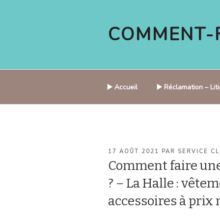
Aller
au
COMMENT-F
contenu
principal
▶️ Accueil
▶️ Réclamation – Li
PUBLIÉ
17 AOÛT 2021
PAR
SERVICE CL
LE
Comment faire un
? – La Halle : vête
accessoires à prix