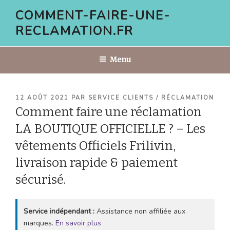
Aller
COMMENT-FAIRE-UNE-
au
RECLAMATION.FR
contenu
principal
Menu
PUBLIÉ
12 AOÛT 2021
PAR
SERVICE CLIENTS / RÉCLAMATION
LE
Comment faire une réclamation
LA BOUTIQUE OFFICIELLE ? – Les
vêtements Officiels Frilivin,
livraison rapide & paiement
sécurisé.
Service indépendant :
Assistance non affiliée aux
marques.
En savoir plus