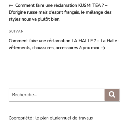
de
précédent
Comment faire une réclamation KUSMI TEA ? –
l’article
D’origine russe mais d’esprit français, le mélange des
styles nous va plutôt bien.
Article
SUIVANT
suivant
Comment faire une réclamation LA HALLE ? – La Halle :
vêtements, chaussures, accessoires à prix mini
Recherche
Reche
pour
:
Copropriété : le plan pluriannuel de travaux