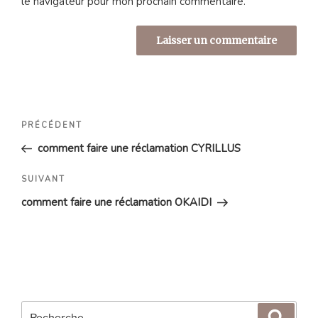
le navigateur pour mon prochain commentaire.
Navigation
Article
PRÉCÉDENT
de
précédent
comment faire une réclamation CYRILLUS
l’article
Article
SUIVANT
suivant
comment faire une réclamation OKAIDI
Recherche
Reche