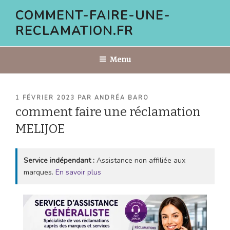
Aller
COMMENT-FAIRE-UNE-
au
RECLAMATION.FR
contenu
principal
Menu
PUBLIÉ
1 FÉVRIER 2023
PAR
ANDRÉA BARO
LE
comment faire une réclamation
MELIJOE
Service indépendant :
Assistance non affiliée aux
marques.
En savoir plus