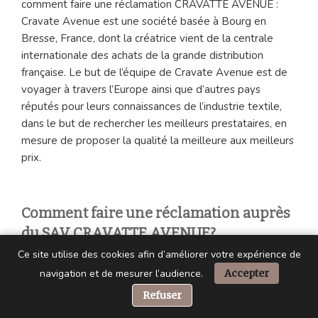
comment faire une réclamation CRAVATTE AVENUE :
Cravate Avenue est une société basée à Bourg en
Bresse, France, dont la créatrice vient de la centrale
internationale des achats de la grande distribution
française. Le but de l’équipe de Cravate Avenue est de
voyager à travers l’Europe ainsi que d’autres pays
réputés pour leurs connaissances de l’industrie textile,
dans le but de rechercher les meilleurs prestataires, en
mesure de proposer la qualité la meilleure aux meilleurs
prix.
Comment faire une réclamation auprès
du SAV CRAVATTE AVENUE?
Ce site utilise des cookies afin d’améliorer votre expérience de
En cas de problème concernant le produit, faites appel
navigation et de mesurer l’audience.
Accepter
aux spécialistes en vous adressant au service après-
📞 Besoin d’aide ?
Refuser
vente de l’enseigne. Pour vous aider efficacement, merci
de transmettre les informations suivantes :