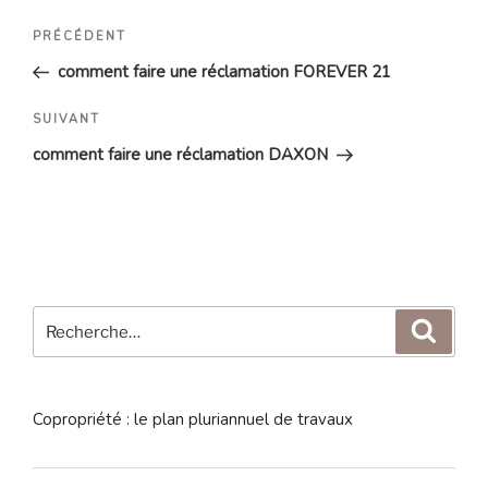
Navigation
Article
PRÉCÉDENT
de
précédent
comment faire une réclamation FOREVER 21
l’article
Article
SUIVANT
suivant
comment faire une réclamation DAXON
Recherche
Reche
pour
:
Copropriété : le plan pluriannuel de travaux