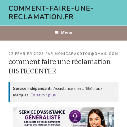
Aller
COMMENT-FAIRE-UNE-
au
RECLAMATION.FR
contenu
principal
Menu
PUBLIÉ
22 FÉVRIER 2023
PAR
MONICARAKOTO9@GMAIL.COM
LE
comment faire une réclamation
DISTRICENTER
Service indépendant :
Assistance non affiliée aux
marques.
En savoir plus