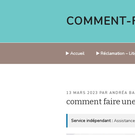
Aller
au
COMMENT-F
contenu
principal
▶️ Accueil
▶️ Réclamation – Li
PUBLIÉ
13 MARS 2023
PAR
ANDRÉA B
LE
comment faire un
Service indépendant :
Assistance