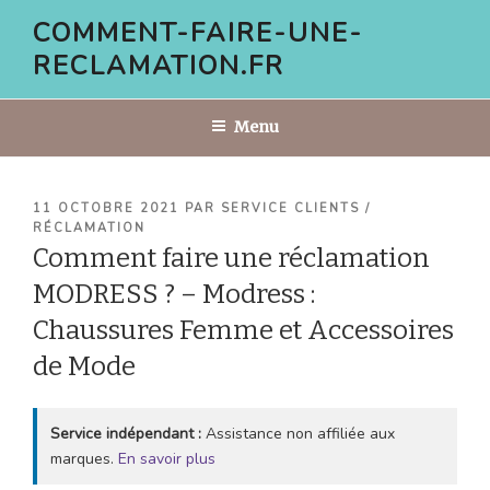
Aller
COMMENT-FAIRE-UNE-
au
RECLAMATION.FR
contenu
principal
Menu
PUBLIÉ
11 OCTOBRE 2021
PAR
SERVICE CLIENTS /
LE
RÉCLAMATION
Comment faire une réclamation
MODRESS ? – Modress :
Chaussures Femme et Accessoires
de Mode
Service indépendant :
Assistance non affiliée aux
marques.
En savoir plus