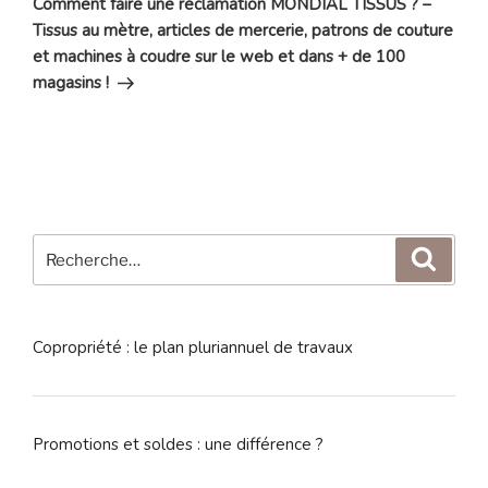
Comment faire une réclamation MONDIAL TISSUS ? –
Tissus au mètre, articles de mercerie, patrons de couture
et machines à coudre sur le web et dans + de 100
magasins !
Recherche
Reche
pour
:
Copropriété : le plan pluriannuel de travaux
Promotions et soldes : une différence ?