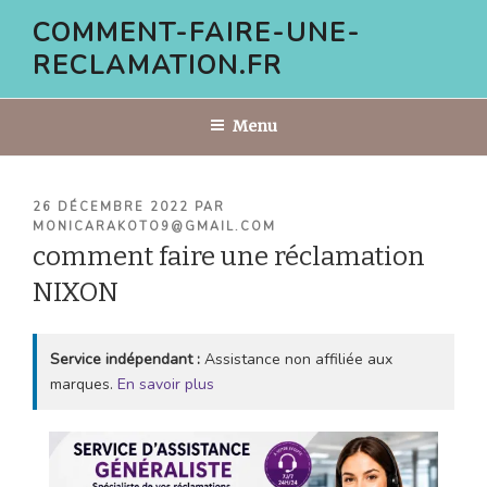
Aller
COMMENT-FAIRE-UNE-
au
RECLAMATION.FR
contenu
principal
Menu
PUBLIÉ
26 DÉCEMBRE 2022
PAR
LE
MONICARAKOTO9@GMAIL.COM
comment faire une réclamation
NIXON
Service indépendant :
Assistance non affiliée aux
marques.
En savoir plus