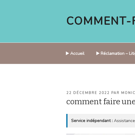
Aller
au
COMMENT-F
contenu
principal
▶️ Accueil
▶️ Réclamation – Li
PUBLIÉ
22 DÉCEMBRE 2022
PAR
MONI
LE
comment faire un
Service indépendant :
Assistance