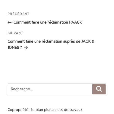
Navigation
Article
PRÉCÉDENT
de
précédent
Comment faire une réclamation PAACK
l’article
Article
SUIVANT
suivant
Comment faire une réclamation auprès de JACK &
JONES ?
Recherche
Reche
pour
:
Copropriété : le plan pluriannuel de travaux