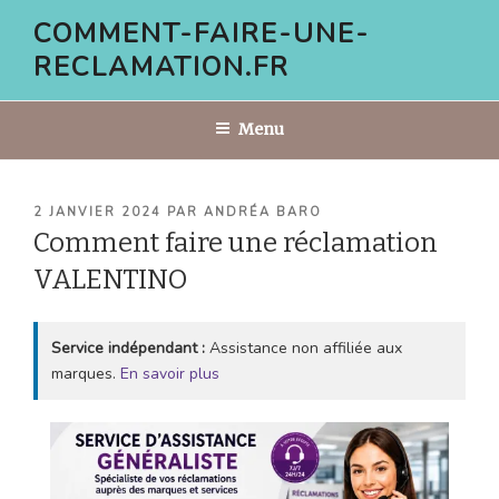
Aller
COMMENT-FAIRE-UNE-
au
RECLAMATION.FR
contenu
principal
Menu
PUBLIÉ
2 JANVIER 2024
PAR
ANDRÉA BARO
LE
Comment faire une réclamation
VALENTINO
Service indépendant :
Assistance non affiliée aux
marques.
En savoir plus