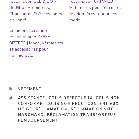
réclamation BEL & BO ?
réclamation CAMAIEU ? –
Bel&Bo : Vêtements,
Vêtements pour femme et
Chaussures & Accessoires
les dernières tendances
en ligne!
mode
Comment faire une
réclamation BIZZBEE –
BIZZBEE | Mode, vêtements
et accessoires pour
homme et …
CATÉGORIES
VÊTEMENT
ÉTIQUETTES
ASSISTANCE
,
COLIS DÉFECTUEUX
,
COLIS NON
CONFORME
,
COLIS NON REÇU
,
CONTENTIEUX
,
LITIGE
,
RÉCLAMATION
,
RÉCLAMATION SITE
MARCHAND
,
RÉCLAMATION TRANSPORTEUR
,
REMBOURSEMENT