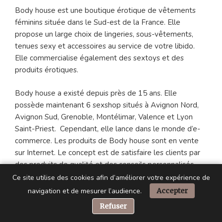
Body house est une boutique érotique de vêtements
féminins située dans le Sud-est de la France. Elle
propose un large choix de lingeries, sous-vêtements,
tenues sexy et accessoires au service de votre libido.
Elle commercialise également des sextoys et des
produits érotiques.
Body house a existé depuis près de 15 ans. Elle
possède maintenant 6 sexshop situés à Avignon Nord,
Avignon Sud, Grenoble, Montélimar, Valence et Lyon
Saint-Priest. Cependant, elle lance dans le monde d’e-
commerce. Les produits de Body house sont en vente
sur Internet. Le concept est de satisfaire les clients par
des produits de qualité et des conseils personnalisés.
Ce site utilise des cookies afin d’améliorer votre expérience de
Le love shop propose une surface de vente lumineuse
navigation et de mesurer l’audience.
Accepter
et très soignée afin que chacun puisse s’y sentir à l’aise.
📞 Besoin d’aide ?
Refuser
Un lieu où tous viennent se mêler. La boutique de Body