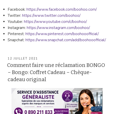
Facebook:
https://www.facebook.com/boohoo.com/
Twitter:
https://www.twitter.com/boohoo/
Youtube:
https://www.youtube.com/c/boohoo/
Instagram:
https://www.instagram.com/boohoo/
Pinterest:
https://www.pinterest.com/boohooofficial/
Snapchat:
https://www.snapchat.com/add/boohooofficial/
PUBLIÉ
12 JUILLET 2021
LE
Comment faire une réclamation BONGO
– Bongo: Coffret Cadeau – Chèque-
cadeau original