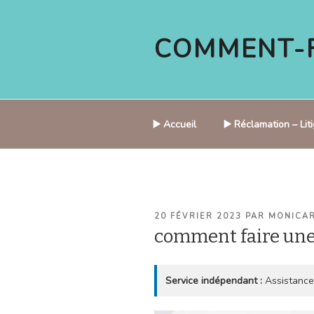
Aller
au
COMMENT-F
contenu
principal
▶️ Accueil
▶️ Réclamation – Li
PUBLIÉ
20 FÉVRIER 2023
PAR
MONICA
LE
comment faire un
Service indépendant :
Assistance