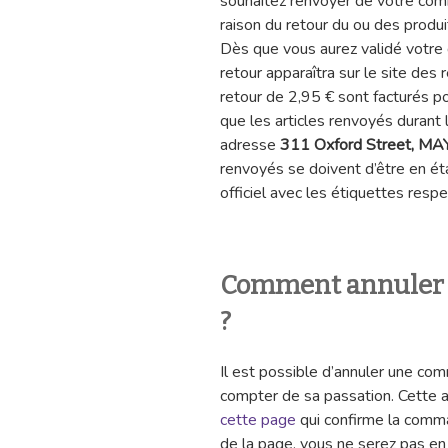
souhaitez renvoyer de votre com
raison du retour du ou des produit
Dès que vous aurez validé votre
retour apparaîtra sur le site des
retour de 2,95 € sont facturés p
que les articles renvoyés durant 
adresse
311 Oxford Street, M
renvoyés se doivent d’être en ét
officiel avec les étiquettes respe
Comment annuler
?
Il est possible d’annuler une co
compter de sa passation. Cette a
cette page
qui confirme la comma
de la page, vous ne serez pas e